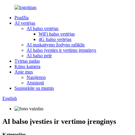
Pradžia
AI vertėjas
AI balso vertėjas
WiFi balso vertėjas
4G balso vertėjas
AI nuskaitymo žodyno rašiklis
AI balso įvesties ir vertimo įrenginys
AI balso pelė
Tvirtas padas
Kūno kamera
Apie mus
Naujienos
Atsisiųsti
Susisiekite su mumis
English
AI balso įvesties ir vertimo įrenginys
Kategorijos