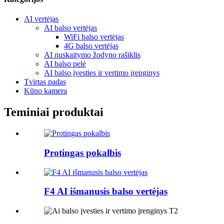
AI vertėjas
AI balso vertėjas
WiFi balso vertėjas
4G balso vertėjas
AI nuskaitymo žodyno rašiklis
AI balso pelė
AI balso įvesties ir vertimo įrenginys
Tvirtas padas
Kūno kamera
Teminiai produktai
Protingas pokalbis
F4 AI išmanusis balso vertėjas