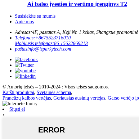
Ai balso įvesties ir vertimo įrenginys T2
Susisiekite su mumis
Apie mus
Adresas:
4F, pastatas A, Keji Nr. 1 kelias, Shangxue pramonin
Telefonas:
+8675523716010
Mobilusis telefonas:
86-15622869213
paštas
info@isparkytech.com
© Autorių teisės – 2010-2024 : Visos teisės saugomos.
Karšti produktai
,
Svetainės schema
,
Prancūzų kalbos vertėjas
,
Geriausias ausinių vertėjas
,
Garso vertėjo į
Siųsti el
x