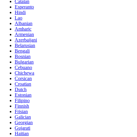
Catalan
Esperanto
Hindi
Lao
Albanian
Amharic
Armenian
Azerbaijani
Belarusian
Bengali
Bosnian
Bulgarian
Cebuano
Chichewa
Corsican
Croatian
Dutch
Estonian
Filipino
Finnish
Frisian
Galician
Georgian
Gujarati
Haitian