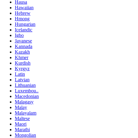
Hausa
Hawaiian
Hebrew
Hmong
Hungarian
Icelandic
Igbo
Javanese
Kannada
Kazakh
Khmer
Kurdish
Kyrgyz
Latin
Latvian
Lithuanian
Luxembou..
Macedonian
Malagasy
Malay
Malayalam
Maltese
Maori
Marathi
Mongolian