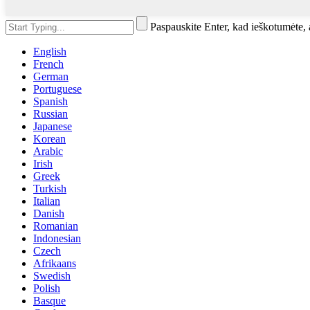
Paspauskite Enter, kad ieškotumėte
English
French
German
Portuguese
Spanish
Russian
Japanese
Korean
Arabic
Irish
Greek
Turkish
Italian
Danish
Romanian
Indonesian
Czech
Afrikaans
Swedish
Polish
Basque