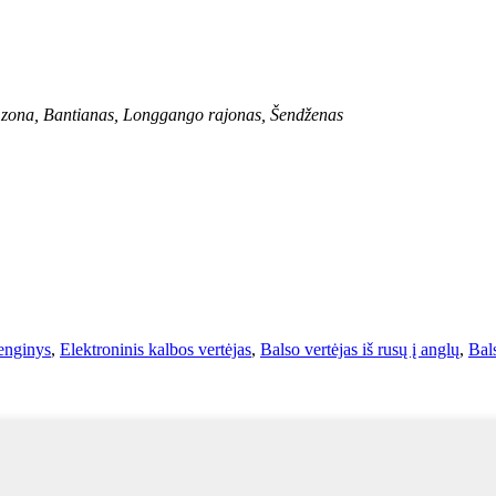
ė zona, Bantianas, Longgango rajonas, Šendženas
renginys
,
Elektroninis kalbos vertėjas
,
Balso vertėjas iš rusų į anglų
,
Bals