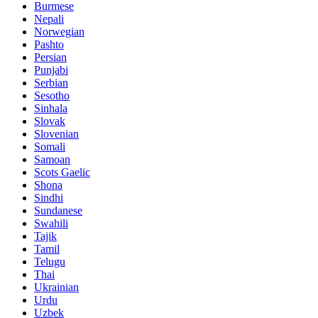
Burmese
Nepali
Norwegian
Pashto
Persian
Punjabi
Serbian
Sesotho
Sinhala
Slovak
Slovenian
Somali
Samoan
Scots Gaelic
Shona
Sindhi
Sundanese
Swahili
Tajik
Tamil
Telugu
Thai
Ukrainian
Urdu
Uzbek