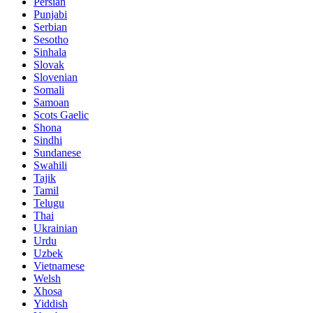
Persian
Punjabi
Serbian
Sesotho
Sinhala
Slovak
Slovenian
Somali
Samoan
Scots Gaelic
Shona
Sindhi
Sundanese
Swahili
Tajik
Tamil
Telugu
Thai
Ukrainian
Urdu
Uzbek
Vietnamese
Welsh
Xhosa
Yiddish