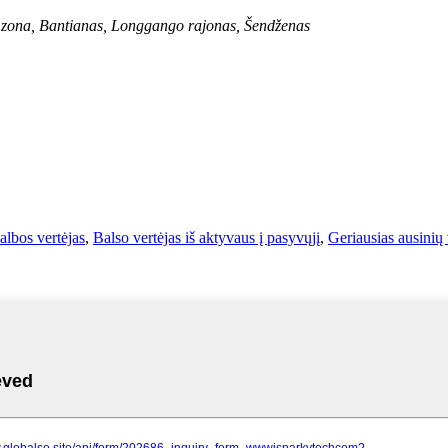
ė zona, Bantianas, Longgango rajonas, Šendženas
albos vertėjas
,
Balso vertėjas iš aktyvaus į pasyvųjį
,
Geriausias ausinių 