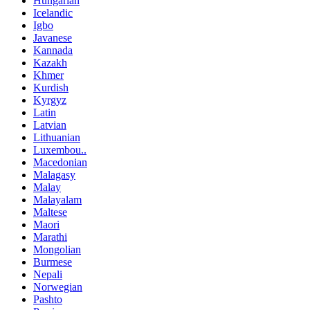
Hungarian
Icelandic
Igbo
Javanese
Kannada
Kazakh
Khmer
Kurdish
Kyrgyz
Latin
Latvian
Lithuanian
Luxembou..
Macedonian
Malagasy
Malay
Malayalam
Maltese
Maori
Marathi
Mongolian
Burmese
Nepali
Norwegian
Pashto