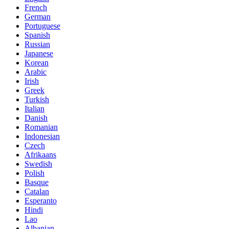
French
German
Portuguese
Spanish
Russian
Japanese
Korean
Arabic
Irish
Greek
Turkish
Italian
Danish
Romanian
Indonesian
Czech
Afrikaans
Swedish
Polish
Basque
Catalan
Esperanto
Hindi
Lao
Albanian