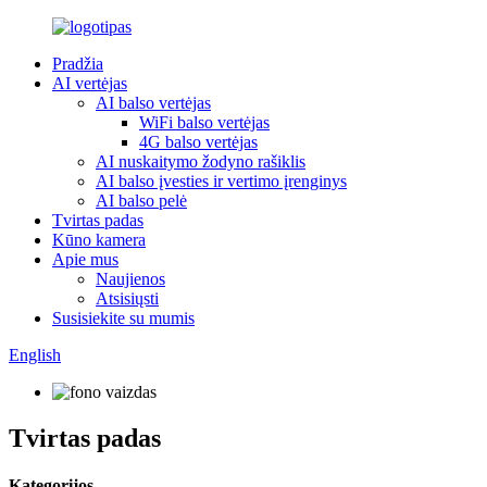
Pradžia
AI vertėjas
AI balso vertėjas
WiFi balso vertėjas
4G balso vertėjas
AI nuskaitymo žodyno rašiklis
AI balso įvesties ir vertimo įrenginys
AI balso pelė
Tvirtas padas
Kūno kamera
Apie mus
Naujienos
Atsisiųsti
Susisiekite su mumis
English
Tvirtas padas
Kategorijos