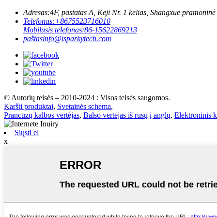
Adresas:
4F, pastatas A, Keji Nr. 1 kelias, Shangxue pramonin
Telefonas:
+8675523716010
Mobilusis telefonas:
86-15622869213
paštas
info@isparkytech.com
© Autorių teisės – 2010-2024 : Visos teisės saugomos.
Karšti produktai
,
Svetainės schema
,
Prancūzų kalbos vertėjas
,
Balso vertėjas iš rusų į anglų
,
Elektroninis k
Siųsti el
x