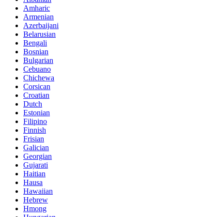
Amharic
Armenian
Azerbaijani
Belarusian
Bengali
Bosnian
Bulgarian
Cebuano
Chichewa
Corsican
Croatian
Dutch
Estonian
Filipino
Finnish
Frisian
Galician
Georgian
Gujarati
Haitian
Hausa
Hawaiian
Hebrew
Hmong