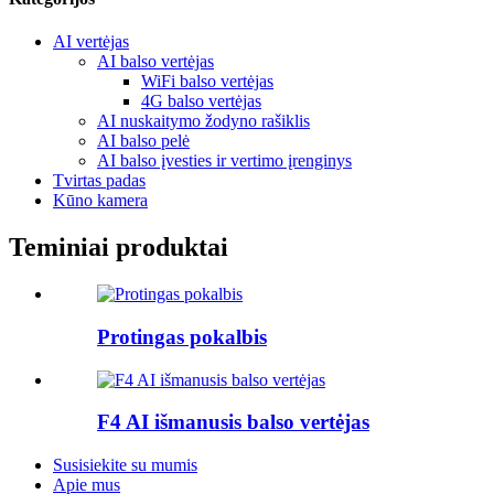
AI vertėjas
AI balso vertėjas
WiFi balso vertėjas
4G balso vertėjas
AI nuskaitymo žodyno rašiklis
AI balso pelė
AI balso įvesties ir vertimo įrenginys
Tvirtas padas
Kūno kamera
Teminiai produktai
Protingas pokalbis
F4 AI išmanusis balso vertėjas
Susisiekite su mumis
Apie mus